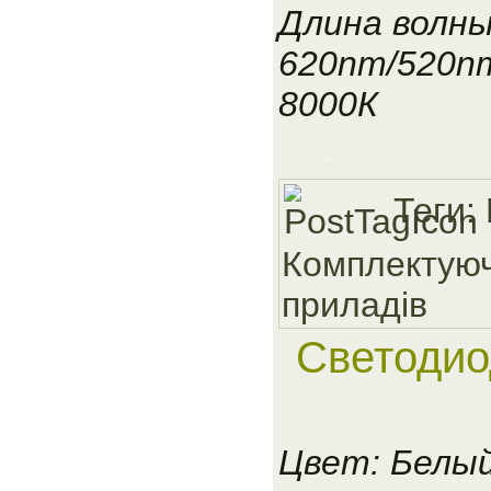
Длина волны
620nm/520n
8000К
Добавить в корзину
Теги:
Комплектуюч
приладiв
Светодио
Цвет: Белы