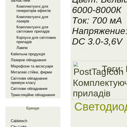
запчастини
Комплектуючi для
6000-8000К
генераторiв ефектiв
Комплектуючi для
Ток: 700 мА
лазерiв
Комплектуючi для
Напряжение
свiтлових приладiв
Корпуси для свiтлових
DC 3.0-3,6V
приладiв
Лампи
Кабельна продукцiя
Добавить в корзину
Лазерне обладнання
Теги:
Мiкрофони та аксесуари
Металевi стiйки, ферми
Свiтлове обладнання
Комплектуюч
премiум класу
Свiтлове обладнання
приладiв
Трансляцiйне обладнання
Светодио
Бренди
Cabletech
City Light