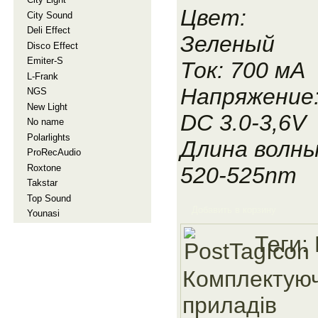
Цвет:
City Sound
Deli Effect
Зеленый
Disco Effect
Emiter-S
Ток: 700 мА
L-Frank
Напряжение
NGS
New Light
DC 3.0-3,6V
No name
Polarlights
Длина волны
ProRecAudio
Roxtone
520-525nm
Takstar
Top Sound
Добавить в корзину
Younasi
Теги:
Комплектуюч
приладiв