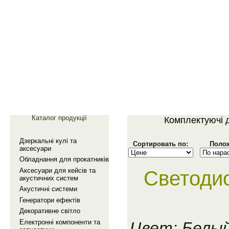
Главная
Галерея
Каталог продукції
Комплектуючi 
Дзеркальнi кулi та
Сортировать по:
Полож
аксесуари
Обладнання для прокатникiв
Аксесуари для кейсiв та
Светоди
акустичних систем
Акустичнi системи
Генератори ефектiв
Декоративне свiтло
Електроннi компоненти та
Цвет: Белы