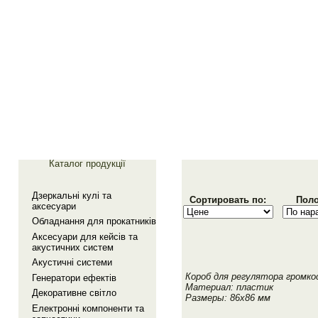
Главная
Галерея
Каталог продукції
Дзеркальнi кулi та
Сортировать по:
Поло
аксесуари
Обладнання для прокатникiв
Аксесуари для кейсiв та
акустичних систем
Акустичнi системи
Короб для регулятора громк
Генератори ефектiв
Материал: пластик
Декоративне свiтло
Размеры: 86x86 мм
Електроннi компоненти та