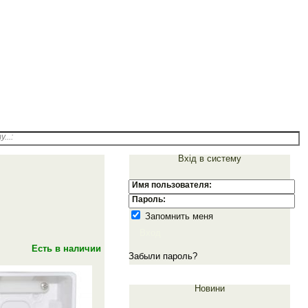
м.Одеса
info@emiter-s.com
Роздрібний відділ:
(098)059-08-49
...:
Вхід в систему
Имя пользователя:
Пароль:
Запомнить меня
Вход
Есть в наличии
Забыли пароль?
Новини