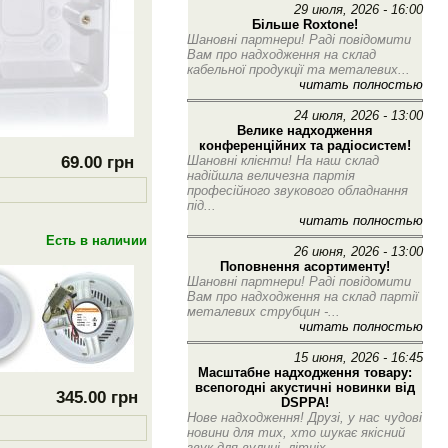
29 июля, 2026 - 16:00
Більше Roxtone!
Шановні партнери! Раді повідомити
Вам про надходження на склад
кабельної продукції та металевих...
читать полностью
24 июля, 2026 - 13:00
Велике надходження
конференційних та радіосистем!
69.00 грн
Шановні клієнти! На наш склад
надійшла величезна партія
професійного звукового обладнання
під...
читать полностью
Есть в наличии
26 июня, 2026 - 13:00
Поповнення асортименту!
Шановні партнери! Раді повідомити
Вам про надходження на склад партії
металевих струбцин -...
читать полностью
15 июня, 2026 - 16:45
Масштабне надходження товару:
всепогодні акустичні новинки від
345.00 грн
DSPPA!
Нове надходження! Друзі, у нас чудові
новини для тих, хто шукає якісний
звук для вулиці, літніх...