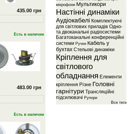
Мультикори
мiкрофони
Настiннi динамiки
435.00 грн
Аудiокабелi
Комплектуючi
для свiтлових приладiв
Одно-
та двоканальнi радiосистеми
Есть в наличии
Багатоканальнi конференцiйнi
Кабель у
системи
Ручки
бухтах
Стельовi динамiки
Крiплення для
свiтлового
обладнання
Елементи
Головнi
крiплення
Рiзне
483.00 грн
гарнiтури
Трансляцiйнi
пiдсилювачi
Рупори
Все теги
Есть в наличии