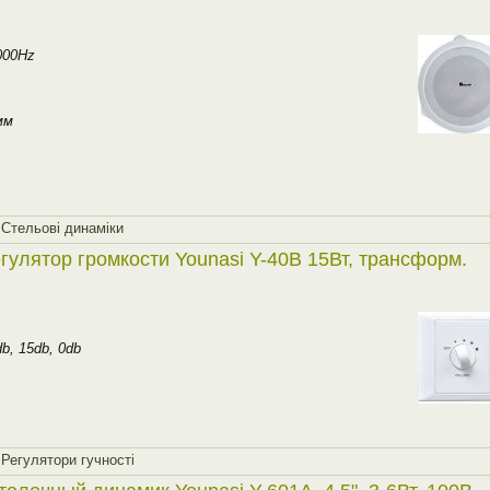
000Hz
мм
,
Стельовi динамiки
гулятор громкости Younasi Y-40B 15Вт, трансформ.
b, 15db, 0db
,
Регулятори гучностi