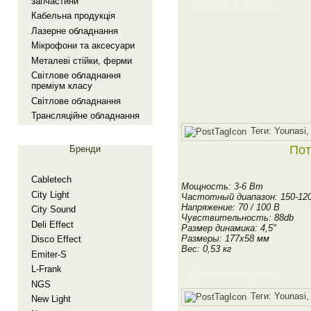
запчастини
Добавить в корзину
Кабельна продукцiя
Лазерне обладнання
Мiкрофони та аксесуари
Металевi стiйки, ферми
Свiтлове обладнання
премiум класу
Свiтлове обладнання
Трансляцiйне обладнання
Теги:
Younasi
Пот
Бренди
Cabletech
Мощность: 3-6 Вт
City Light
Частотный диапазон: 150-12
Напряжение: 70 / 100 В
City Sound
Чувствительность: 88db
Deli Effect
Размер динамика: 4,5"
Размеры: 177х58 мм
Disco Effect
Вес: 0,53 кг
Emiter-S
L-Frank
Добавить в корзину
NGS
Теги:
Younasi
New Light