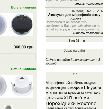
читать полностью
Есть в наличии
10 июня, 2026 - 12:30
Аксесуари для мікрофонів вже у
продажу
Надходження на склад! Раді
повідомити Вас про надходження на
склад аксесуарів для мікрофонів та...
читать полностью
1 из 29
››
366.00 грн
Зараз на сайті
Сейчас на сайте
3 пользователя
и
8
гостей
.
Есть в наличии
Теги
Мiкрофонний кабель
Шнуровi
Шнуровi
конференцiйнi мiкрофони
мiкрофони
Куточки та петлi
Jack
XLR роз'еми
6,3 роз' еми
Перехiдники Roxtone
Заливальне свiтло
Конденсаторнi