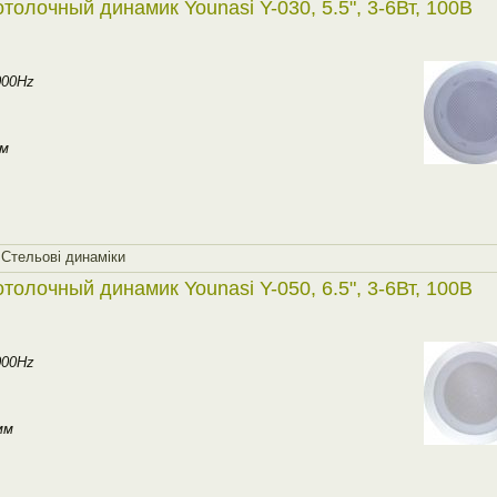
толочный динамик Younasi Y-030, 5.5", 3-6Вт, 100В
000Hz
мм
,
Стельовi динамiки
толочный динамик Younasi Y-050, 6.5", 3-6Вт, 100В
000Hz
мм