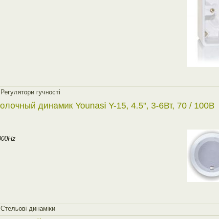
,
Регулятори гучностi
олочный динамик Younasi Y-15, 4.5", 3-6Вт, 70 / 100В
000Hz
,
Стельовi динамiки