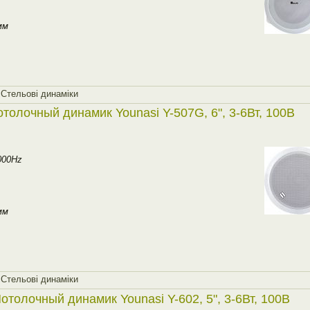
мм
,
Стельовi динамiки
толочный динамик Younasi Y-507G, 6", 3-6Вт, 100В
000Hz
мм
,
Стельовi динамiки
отолочный динамик Younasi Y-602, 5", 3-6Вт, 100В