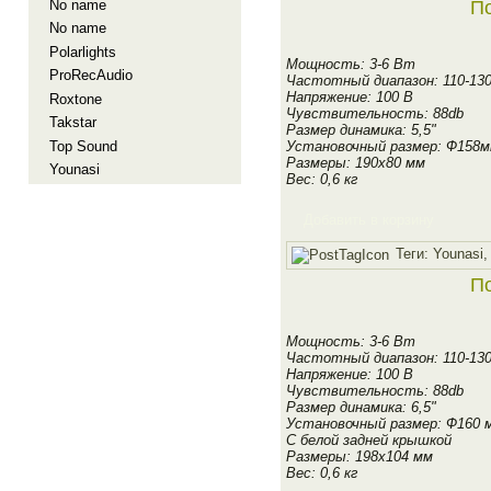
No name
По
No name
Polarlights
Мощность: 3-6 Вт
ProRecAudio
Частотный диапазон: 110-13
Напряжение: 100 В
Roxtone
Чувствительность: 88db
Takstar
Размер динамика: 5,5"
Top Sound
Установочный размер: Ф158
Размеры: 190х80 мм
Younasi
Вес: 0,6 кг
Добавить в корзину
Теги:
Younasi
По
Мощность: 3-6 Вт
Частотный диапазон: 110-13
Напряжение: 100 В
Чувствительность: 88db
Размер динамика: 6,5"
Установочный размер: Ф160 
С белой задней крышкой
Размеры: 198х104 мм
Вес: 0,6 кг