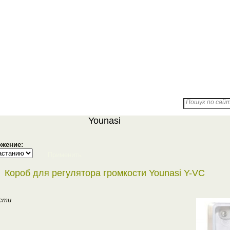
Доставка
Партнерам
Про компанію
Пошук по сайту
Younasi
жение:
Применить
Короб для регулятора громкости Younasi Y-VC
ости