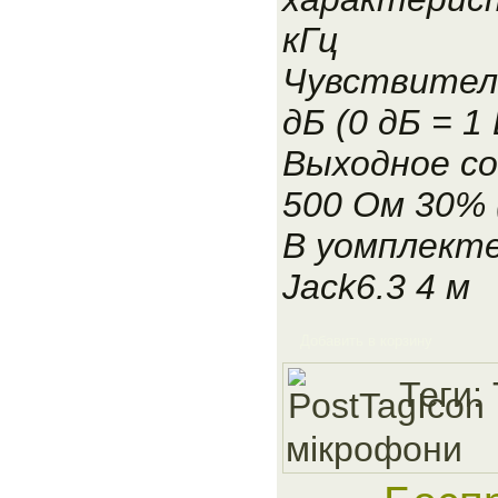
кГц
Чувствитель
дБ (0 дБ = 1 
Выходное с
500 Ом 30% (
В уомплекте
Jack6.3 4 м
Добавить в корзину
Теги:
мiкрофони