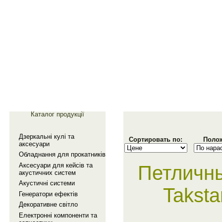
Главная
Галерея
Каталог продукції
Дзеркальнi кулi та
Сортировать по:
Полож
аксесуари
Обладнання для прокатникiв
Аксесуари для кейсiв та
Петличн
акустичних систем
Акустичнi системи
Takst
Генератори ефектiв
Декоративне свiтло
Електроннi компоненти та