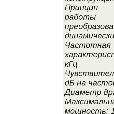
Принцип
работы
преобразова
динамическ
Частотная
характерист
кГц
Чувствитель
дБ на часто
Диаметр др
Максимальн
мощность: 