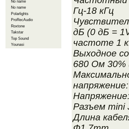
No name
No name
Гц-18 кГц
Polarlights
Чувствитель
ProRecAudio
Roxtone
дБ (0 дБ = 1V
Takstar
Top Sound
частоте 1 к
Younasi
Выходное с
680 Ом 30% (
Максимальн
напряжение:
Напряжение:
Разъем mini 
Длина кабеля
Ф1,7mm