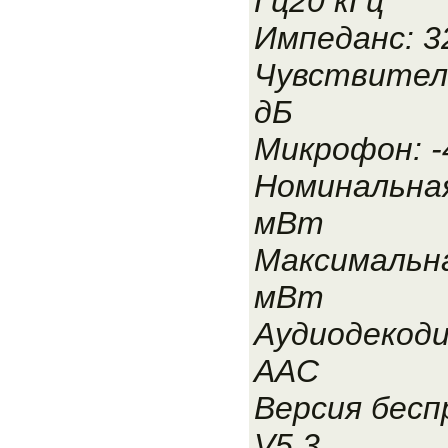
Гц20 кГц
Импеданс: 3
Чувствитель
дБ
Микрофон: -
Номинальна
мВт
Максимальн
мВт
Аудиодекоди
AAC
Версия бесп
V5.3