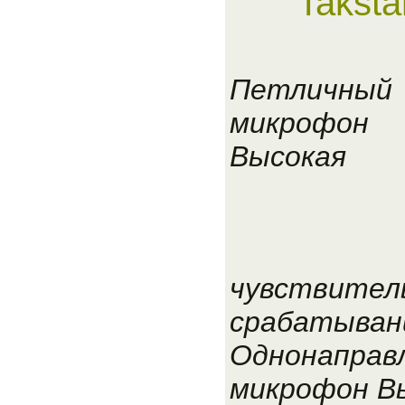
Takst
Петличный
микрофон
Высокая
чувствител
срабатывани
Однонаправ
микрофон В