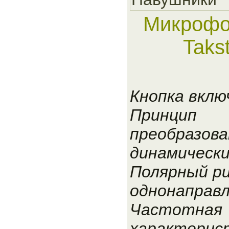
Микрофо
Taks
Кнопка вклю
Принцип
преобразова
динамическ
Полярный ри
однонаправ
Частотная
характеристи