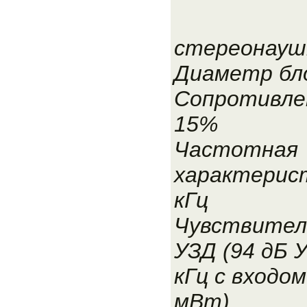
стереонауш
Диаметр бло
Сопротивле
15%
Частотная
характерист
кГц
Чувствитель
УЗД (94 дБ У
кГц с входом
мВт)