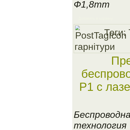
Ф1,8mm
Добавить в корзину
Теги:
гарнiтури
Пр
беспрово
P1 с лаз
Беспроводн
технология