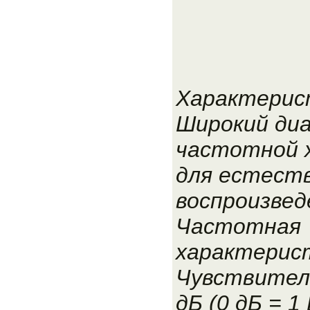
Характерис
Широкий ди
частотной 
для естест
воспроизвед
Частотная
характерист
Чувствитель
дБ (0 дБ = 1 