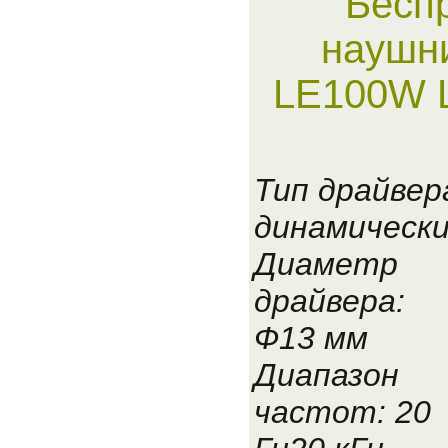
Бесп
наушни
LE100W L
Тип драйвер
динамическ
Диаметр
драйвера:
Ф13 мм
Диапазон
частот: 20