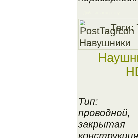
Добавить в корзину
Теги:
Навушники
Наушни
H
Тип:
проводной,
закрытая
конструкци