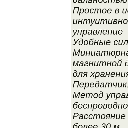
Простое в и
интуитивно
управление
Удобные сил
Миниатюрна
магнитной 
для хранени
Передатчик
Метод упра
беспроводно
Расстояние 
более 30 м