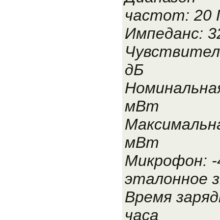
частот: 20 Г
Импеданс: 3
Чувствитель
дБ
Номинальна
мВт
Максимальн
мВт
Микрофон: -4
эталонное з
Время зарядк
часа