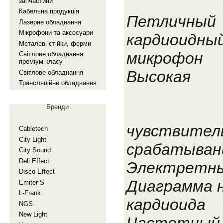
запчастини
Кабельна продукцiя
Петличный
Лазерне обладнання
Мiкрофони та аксесуари
кардиоидны
Металевi стiйки, ферми
микрофон
Свiтлове обладнання
премiум класу
Высокая
Свiтлове обладнання
Трансляцiйне обладнання
Бренди
чувствител
Cabletech
City Light
срабатывани
City Sound
Deli Effect
Электретн
Disco Effect
Диаграмма 
Emiter-S
L-Frank
кардиоида
NGS
New Light
Частотный 