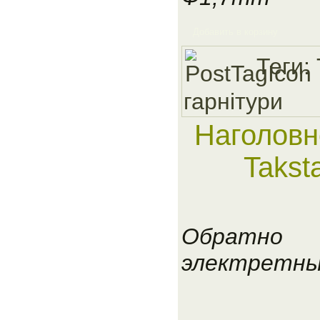
Добавить в корзину
Теги:
гарнiтури
Наголовн
Takst
Обратно
электретн