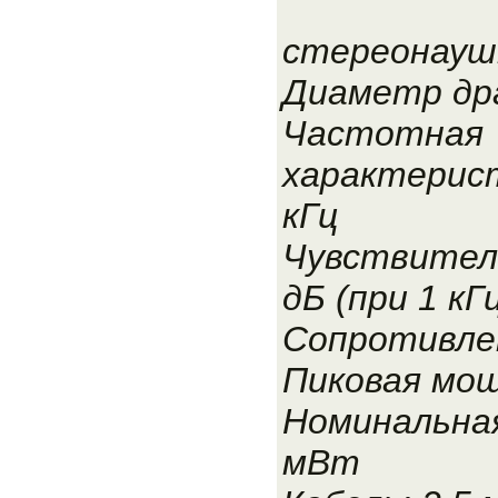
стереонауш
Диаметр др
Частотная
характерист
кГц
Чувствител
дБ (при 1 кГ
Сопротивле
Пиковая мо
Номинальна
мВт