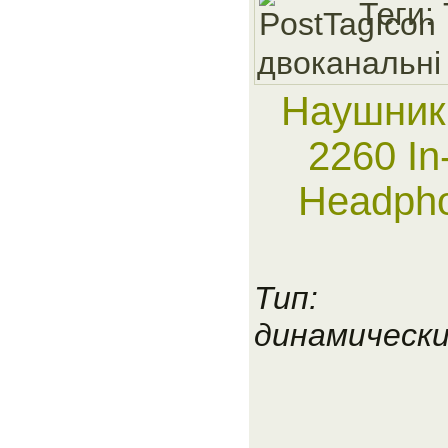
Теги:
двоканальнi
Наушники
2260 In
Headph
Тип:
динамическ