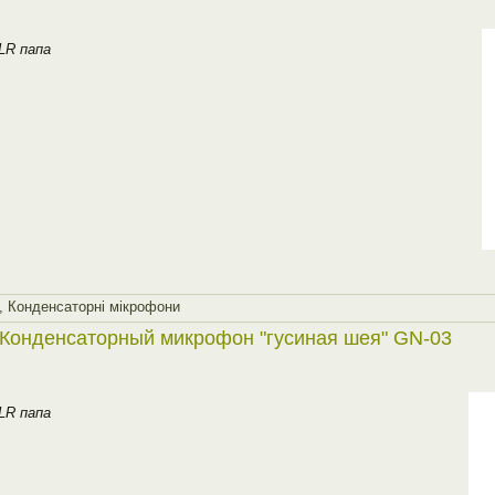
LR папа
,
Конденсаторнi мiкрофони
Конденсаторный микрофон "гусиная шея" GN-03
LR папа