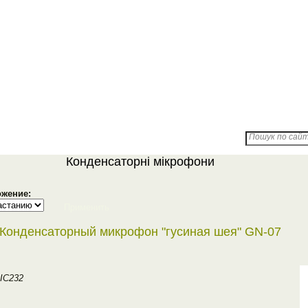
Доставка
Партнерам
Про компанію
Пошук по сайту
Конденсаторнi мiкрофони
жение:
Применить
Конденсаторный микрофон "гусиная шея" GN-07
MIC232