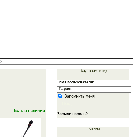
м.Одеса
info@emiter-s.com
Роздрібний відділ:
(098)059-08-49
...:
Вхід в систему
Имя пользователя:
Пароль:
Запомнить меня
Вход
Есть в наличии
Забыли пароль?
Новини