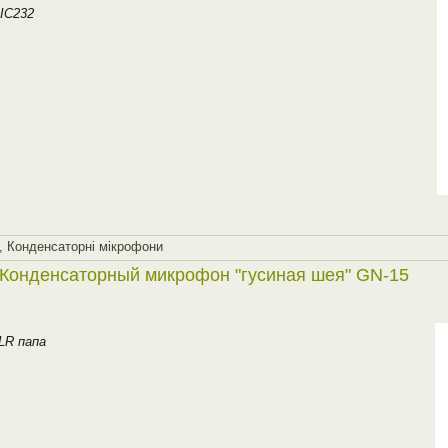
MIC232
,
Конденсаторнi мiкрофони
Конденсаторный микрофон "гусиная шея" GN-15
LR папа