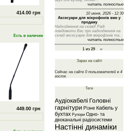
читать полностью
414.00 грн
10 июня, 2026 - 12:30
Аксесуари для мікрофонів вже у
продажу
Надходження на склад! Раді
повідомити Вас про надходження на
склад аксесуарів для мікрофонів та...
Есть в наличии
читать полностью
1 из 29
››
Зараз на сайті
Сейчас на сайте
0 пользователей
и
4
гостя
.
Теги
Аудiокабелi
Головнi
гарнiтури
Кабель у
Рiзне
449.00 грн
бухтах
Одно- та
Рупори
двоканальнi радiосистеми
Настiннi динамiки