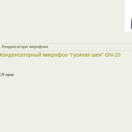
,
Конденсаторнi мiкрофони
Конденсаторный микрофон "гусиная шея" GN-10
LR папа