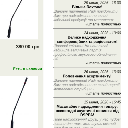
29 июля, 2026 - 16:00
Більше Roxtone!
Шановні партнери! Раді повідомити
Вам про надходження на склад
кабельної продукції та металевих...
читать полностью
24 июля, 2026 - 13:00
Велике надходження
конференційних та радіосистем!
Шановні клієнти! На наш склад
380.00 грн
надійшла величезна партія
професійного звукового обладнання
під...
читать полностью
Есть в наличии
26 июня, 2026 - 13:00
Поповнення асортименту!
Шановні партнери! Раді повідомити
Вам про надходження на склад партії
металевих струбцин -...
читать полностью
15 июня, 2026 - 16:45
Масштабне надходження товару:
всепогодні акустичні новинки від
DSPPA!
Нове надходження! Друзі, у нас чудові
новини для тих, хто шукає якісний
звук для вулиці, літніх...