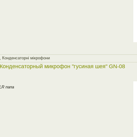
,
Конденсаторнi мiкрофони
Конденсаторный микрофон "гусиная шея" GN-08
LR папа