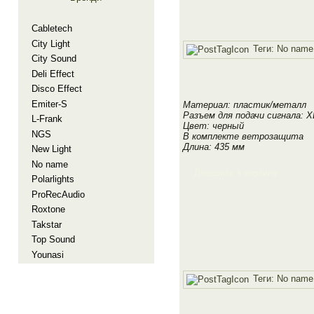
Cabletech
City Light
Теги:
No name
City Sound
Deli Effect
Disco Effect
Emiter-S
Материал: пластик/металл
Разъем для подачи сигнала: X
L-Frank
Цвет: черный
NGS
В комплекте ветрозащита
Длина: 435 мм
New Light
No name
Добавить в корзину
Polarlights
ProRecAudio
Roxtone
Takstar
Top Sound
Younasi
Теги:
No name