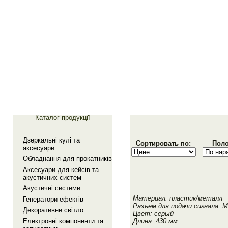
Главная
Галерея
Каталог продукції
Дзеркальнi кулi та
Сортировать по:
Поло
аксесуари
Обладнання для прокатникiв
Аксесуари для кейсiв та
акустичних систем
Акустичнi системи
Материал: пластик/металл
Генератори ефектiв
Разъем для подачи сигнала: 
Декоративне свiтло
Цвет: серый
Електроннi компоненти та
Длина: 430 мм