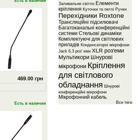
Есть в наличии
Елементи
Заливальне свiтло
крiплення
Куточки та петлi
Ручки
Перехiдники Roxtone
Трансляцiйнi пiдсилювачi
Багатоканальнi конференцiйнi
системи
Стельовi динамiки
Комплектуючi для свiтлових
приладiв
Конденсаторнi мiкрофони
XLR роз'еми
Jack 6,3 роз' еми
Мультикори
Шнуровi
Крiплення
мiкрофони
для свiтлового
469.00 грн
обладнання
Шнуровi
конференцiйнi мiкрофони
Мiкрофонний кабель
Все теги
Есть в наличии