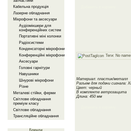
запчастини
Кабельна продукцiя
Добавить в корзину
Лазерне обладнання
Мiкрофони та аксесуари
Аудiомiкшери для
конференцiйних систем
Портативнi мiнi колонки
Радiосистеми
Конденсаторнi мiкрофони
Конференцiйнi мiкрофони
Теги:
No name
Аксесуари
Головнi гарнiтури
Навушники
Материал: пластик/металл
Шнуровi мiкрофони
Разъем для подачи сигнала: X
Рiзне
Цвет: черный
В комплекте ветрозащита
Металевi стiйки, ферми
Длина: 450 мм
Свiтлове обладнання
премiум класу
Добавить в корзину
Свiтлове обладнання
Трансляцiйне обладнання
Бренди