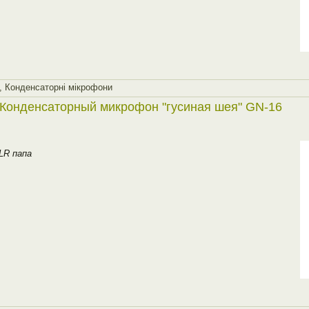
,
Конденсаторнi мiкрофони
Конденсаторный микрофон "гусиная шея" GN-16
LR папа