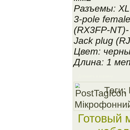
Разъемы: X
3-pole femal
(RX3FP-NT)-
Jack plug (
Цвет: черн
Длина: 1 ме
Добавить в корзину
Теги:
Мiкрофонни
Готовый 