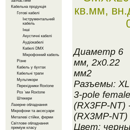
запчастини
кв.мм, вн
Кабельна продукцiя
Готовi кабелi
Iнструментальний
кабель
Iншi
Акустичнi кабелi
Аудiокабелi
Кабелi DMX
Диаметр 6
Мiкрофонний кабель
мм, 2x0.22
Рiзне
Кабель у бухтах
мм2
Кабельнi трапи
Мультикори
Разъемы: X
Перехiдники Roxtone
3-pole femal
Роз `ми Roxtone
Штекери
(RX3FP-NT) -
Лазерне обладнання
Мiкрофони та аксесуари
(RX3MP-NT)
Металевi стiйки, ферми
Свiтлове обладнання
Цвет: черн
премiум класу