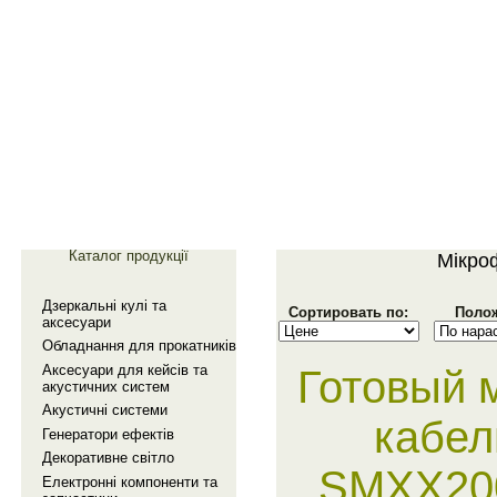
Главная
Галерея
Каталог продукції
Мiкро
Дзеркальнi кулi та
Сортировать по:
Полож
аксесуари
Обладнання для прокатникiв
Аксесуари для кейсiв та
Готовый 
акустичних систем
Акустичнi системи
кабел
Генератори ефектiв
Декоративне свiтло
SMXX200
Електроннi компоненти та