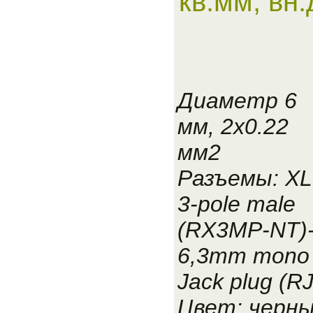
кв.мм, вн
Диаметр 6
мм, 2x0.22
мм2
Разъемы: X
3-pole male
(RX3MP-NT)
6,3mm mono
Jack plug (R
Цвет: черн