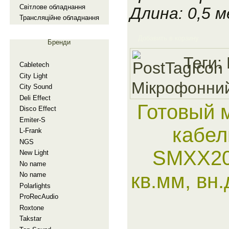
Свiтлове обладнання
Длина: 0,5 
Трансляцiйне обладнання
Добавить в корзину
Бренди
Теги:
Cabletech
City Light
Мiкрофонни
City Sound
Deli Effect
Готовый 
Disco Effect
Emiter-S
кабел
L-Frank
NGS
SMXX20
New Light
No name
кв.мм, вн
No name
Polarlights
ProRecAudio
Roxtone
Takstar