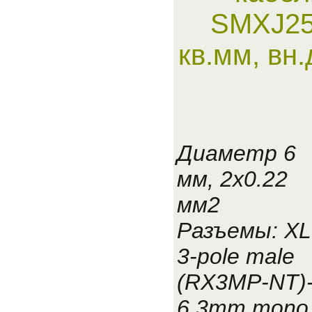
SMXJ25
кв.мм, вн
Диаметр 6
мм, 2x0.22
мм2
Разъемы: X
3-pole male
(RX3MP-NT)
6,3mm mono