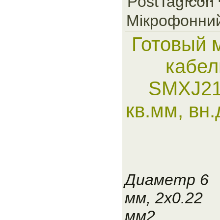
Мiкрофонни
Готовый 
кабел
SMXJ21
кв.мм, вн
Диаметр 6
мм, 2x0.22
мм2