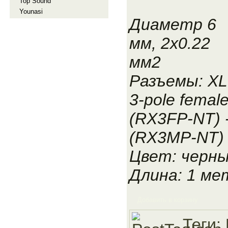
Top Sound
Younasi
Диаметр 6
мм, 2x0.22
мм2
Разъемы: X
3-pole femal
(RX3FP-NT) -
(RX3MP-NT)
Цвет: черн
Длина: 1 ме
Добавить в корзину
Теги: