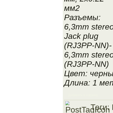
мм2
Разъемы:
6,3mm stere
Jack plug
(RJ3PP-NN)-
6,3mm stereo
(RJ3PP-NN)
Цвет: черн
Длина: 1 ме
Добавить в корзину
Теги: