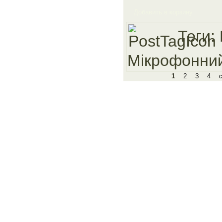
Добавить в корзину
Теги:
Мiкрофонни
1
2
3
4
Сайт належить компанії 