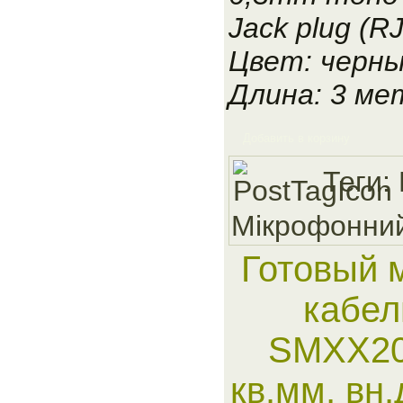
Jack plug (R
Цвет: черн
Длина: 3 ме
Добавить в корзину
Теги:
Мiкрофонни
Готовый 
кабел
SMXX20
кв.мм, вн