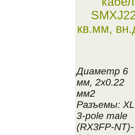
кабел
SMXJ22
кв.мм, вн
Диаметр 6
мм, 2x0.22
мм2
Разъемы: X
3-pole male
(RX3FP-NT)-