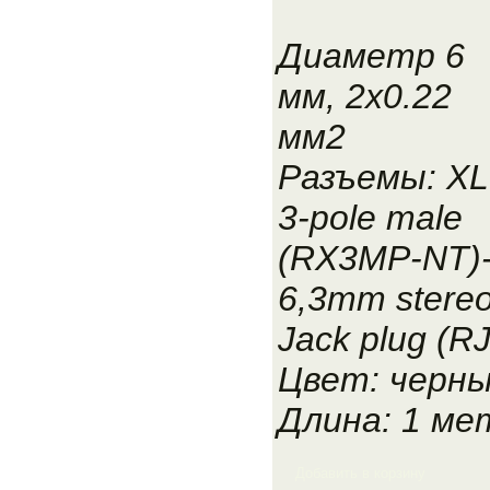
Диаметр 6
мм, 2x0.22
мм2
Разъемы: X
3-pole male
(RX3MP-NT)
6,3mm stere
Jack plug (R
Цвет: черн
Длина: 1 ме
Добавить в корзину