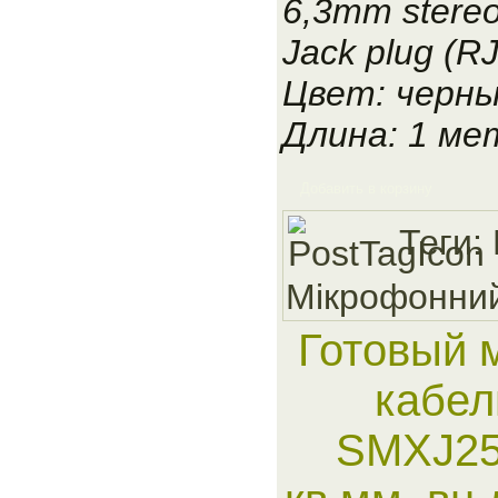
6,3mm stere
Jack plug (
Цвет: черн
Длина: 1 ме
Добавить в корзину
Теги:
Мiкрофонни
Готовый 
кабел
SMXJ25