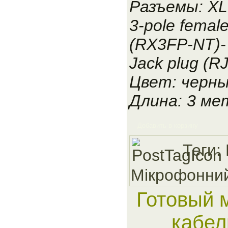
Разъемы: X
3-pole femal
(RX3FP-NT)-
Jack plug (
Цвет: черн
Длина: 3 ме
Добавить в корзину
Теги:
Мiкрофонни
Готовый 
кабел