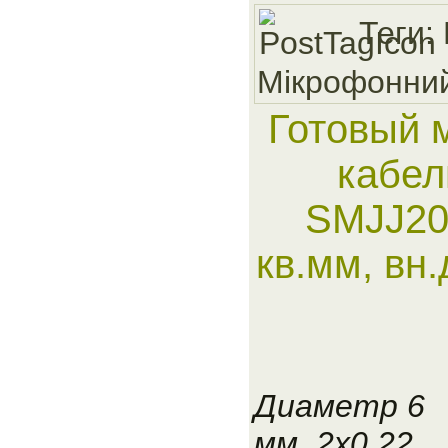
Теги:
Мiкрофонни
Готовый 
кабел
SMJJ20
кв.мм, вн
Диаметр 6
мм, 2x0.22