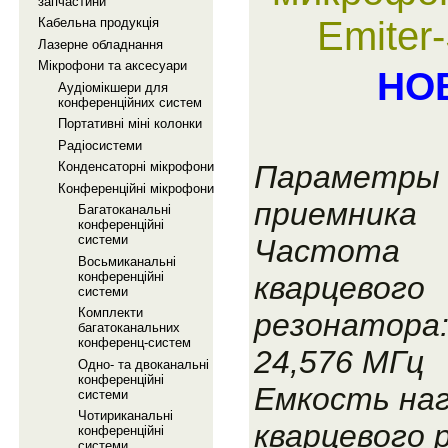
запчастини
Emiter
Кабельна продукцiя
Лазерне обладнання
Мiкрофони та аксесуари
НО
Аудiомiкшери для
конференцiйних систем
Портативнi мiнi колонки
Радiосистеми
Параметры
Конденсаторнi мiкрофони
Конференцiйнi мiкрофони
приемника
Багатоканальнi
конференцiйнi
системи
Частота
Восьмиканальнi
конференцiйнi
кварцевого
системи
Комплекти
резонатора
багатоканальних
конференц-систем
24,576 МГц
Одно- та двоканальнi
конференцiйнi
Емкость наг
системи
Чотириканальнi
кварцевого 
конференцiйнi
системи