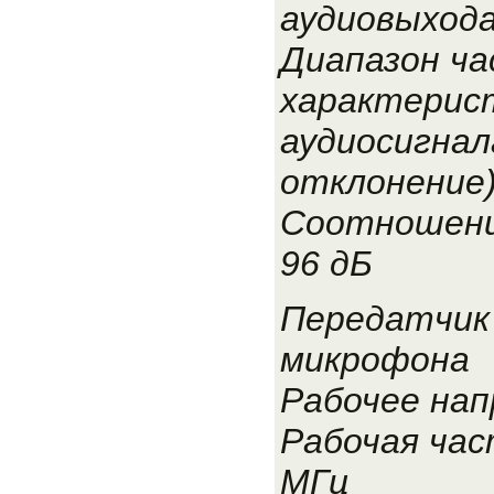
аудиовыхода
Диапазон ч
характерис
аудиосигнала
отклонение)
Соотношени
96 дБ
Передатчик
микрофона
Рабочее нап
Рабочая час
МГц