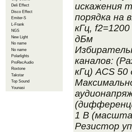
искажения 
Deli Effect
Disco Effect
порядка на в
Emiter-S
L-Frank
кГц, f2=1200 
NGS
дБм
New Light
No name
Избиратель
No name
Polarlights
каналов: (Р
ProRecAudio
кГц) ACS 50
Roxtone
Takstar
Максимальн
Top Sound
Younasi
аудионапряж
(дифференци
1 В (масшта
Резистор уп