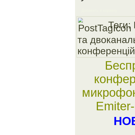
Добавить в корзину
Теги:
та двоканал
конференцiй
Бесп
конфер
микрофон
Emiter
НО