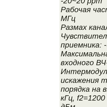
-20~20 ppm
Рабочая час
МГц
Размах канал
Чувствител
приемника: 
Максимальн
входного ВЧ
Интермодул
искажения 
порядка на в
кГц, f2=1200 
дБм