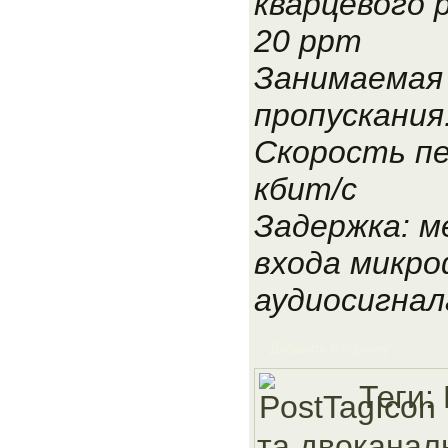
кварцевого 
20 ppm
Занимаемая
пропускания:
Скорость пе
кбит/с
Задержка: м
входа микро
аудиосигнал
Добавить в корзину
Теги:
та двоканал