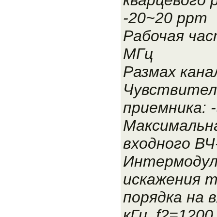
-20~20 ppm
Рабочая час
МГц
Размах канал
Чувствител
приемника: 
Максимальн
входного ВЧ
Интермодул
искажения 
порядка на в
кГц, f2=1200 