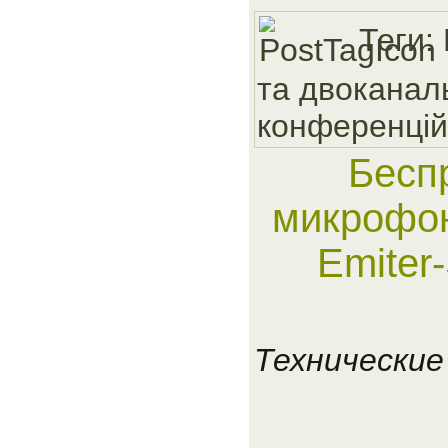
Теги:
та двоканал
конференцiй
Бесп
микрофон
Emiter
Технические