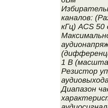
Избиратель
каналов: (Р
кГц) ACS 50
Максимальн
аудионапряж
(дифференци
1 В (масшта
Резистор уп
аудиовыхода
Диапазон ч
характерис
аудиосигнала