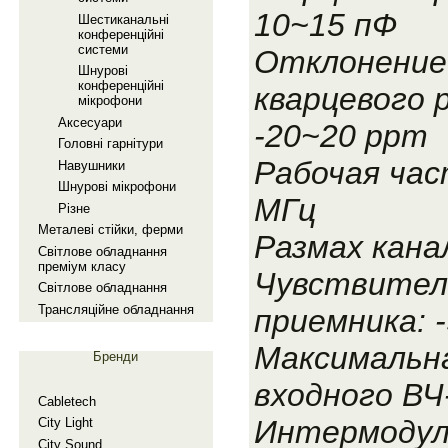
10~15 пФ
Шестиканальнi
конференцiйнi
системи
Отклонение
Шнуровi
конференцiйнi
кварцевого 
мiкрофони
Аксесуари
-20~20 ppm
Головнi гарнiтури
Рабочая час
Навушники
Шнуровi мiкрофони
МГц
Рiзне
Металевi стiйки, ферми
Размах канал
Свiтлове обладнання
премiум класу
Чувствител
Свiтлове обладнання
Трансляцiйне обладнання
приемника: 
Максимальн
Бренди
входного ВЧ
Cabletech
Интермодул
City Light
City Sound