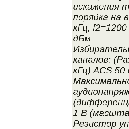
искажения 
порядка на в
кГц, f2=1200 
дБм
Избиратель
каналов: (Р
кГц) ACS 50
Максимальн
аудионапряж
(дифференци
1 В (масшта
Резистор уп