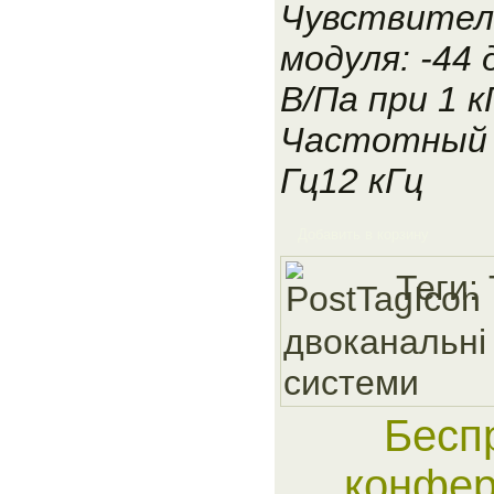
Чувствител
модуля: -44 
В/Па при 1 к
Частотный 
Гц12 кГц
Добавить в корзину
Теги:
двоканальнi
системи
Бесп
конфер