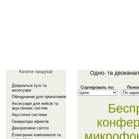
Главная
Галерея
Каталог продукції
Одно- та двоканал
Дзеркальнi кулi та
Сортировать по:
Полож
аксесуари
Обладнання для прокатникiв
Аксесуари для кейсiв та
Бесп
акустичних систем
Акустичнi системи
конфер
Генератори ефектiв
Декоративне свiтло
микрофон
Електроннi компоненти та