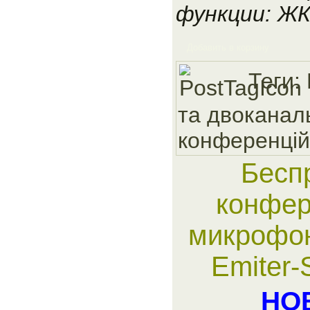
функции: Ж
Добавить в корзину
Теги:
та двоканал
конференцiй
Бесп
конфер
микрофон
Emiter
НО