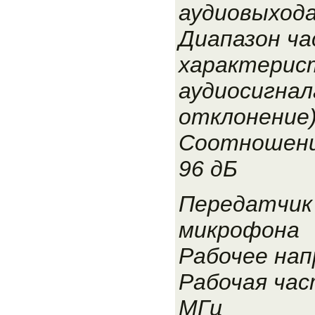
аудиовыхода
Диапазон ч
характерис
аудиосигнала
отклонение)
Соотношени
96 дБ
Передатчик
микрофона
Рабочее нап
Рабочая час
МГц