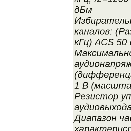
дБм
Избиратель
каналов: (Р
кГц) ACS 50
Максимальн
аудионапряж
(дифференци
1 В (масшта
Резистор уп
аудиовыхода
Диапазон ч
характерис