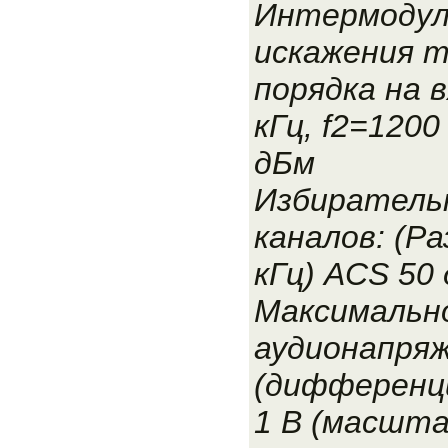
Интермодул
искажения 
порядка на в
кГц, f2=1200 
дБм
Избиратель
каналов: (Р
кГц) ACS 50
Максимальн
аудионапряж
(дифференци
1 В (масшта