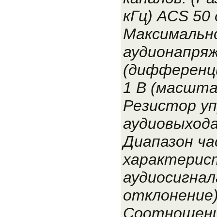
кГц) ACS 50
Максимальн
аудионапряж
(дифференци
1 В (масшта
Резистор уп
аудиовыхода
Диапазон ч
характерис
аудиосигнала
отклонение)
Соотношени