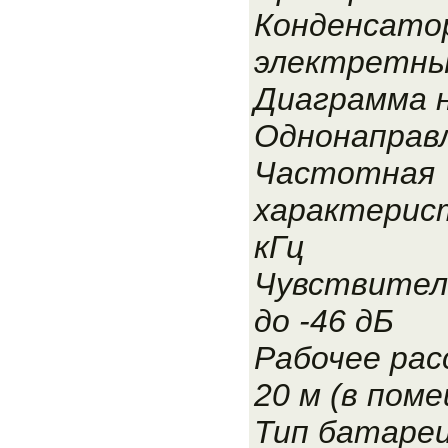
Конденсато
электретн
Диаграмма 
Однонаправ
Частотная
характерист
кГц
Чувствител
до -46 дБ
Рабочее рас
20 м (в пом
Тип батареи