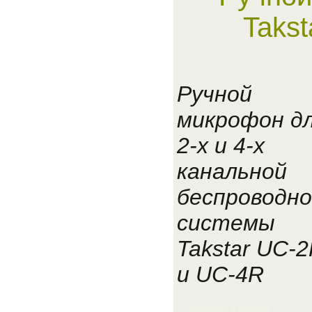
Taks
Ручной
микрофон д
2-х и 4-х
канальной
беспроводн
системы
Takstar UC-
и UC-4R
Добавить в корзину