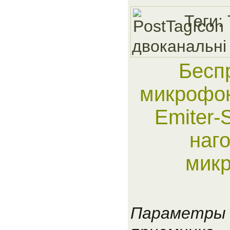
Теги:
двоканальнi
Бесп
микрофон
Emiter-
наг
мик
Параметры