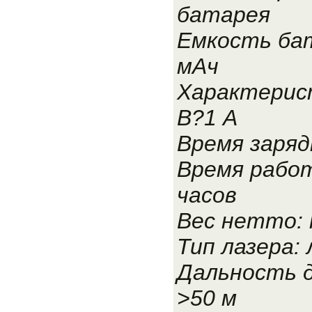
батарея
Емкость бат
мАч
Характерист
В?1 А
Время зарядк
Время работ
часов
Вес нетто: 
Тип лазера: 
Дальность д
>50 м