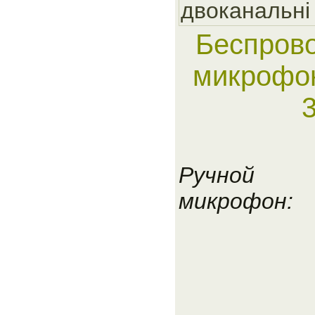
двоканальнi
Беспров
микрофон
Ручной
микрофон: