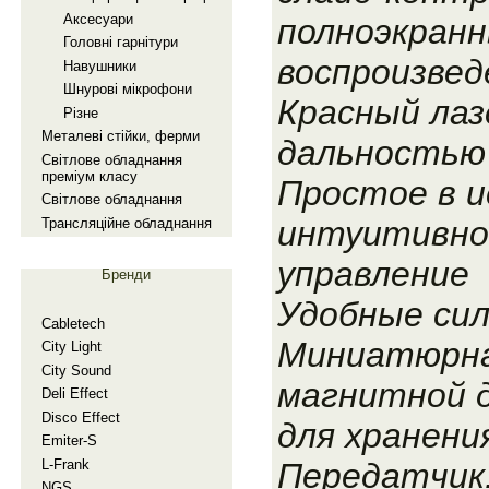
Аксесуари
полноэкранн
Головнi гарнiтури
воспроизвед
Навушники
Шнуровi мiкрофони
Красный лаз
Рiзне
Металевi стiйки, ферми
дальностью
Свiтлове обладнання
премiум класу
Простое в и
Свiтлове обладнання
интуитивно
Трансляцiйне обладнання
управление
Бренди
Удобные сил
Cabletech
Миниатюрна
City Light
City Sound
магнитной 
Deli Effect
Disco Effect
для хранени
Emiter-S
L-Frank
Передатчик
NGS