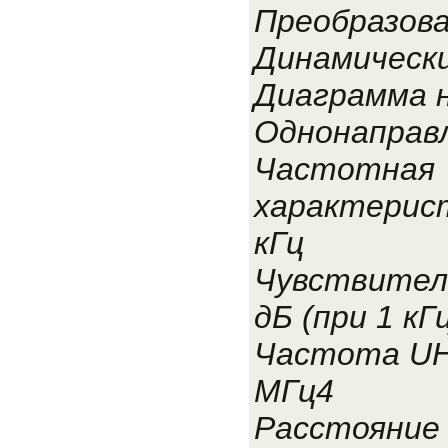
Преобразов
Динамическ
Диаграмма 
Однонаправ
Частотная
характерист
кГц
Чувствитель
дБ (при 1 кГц
Частота UH
МГц4
Расстояние 