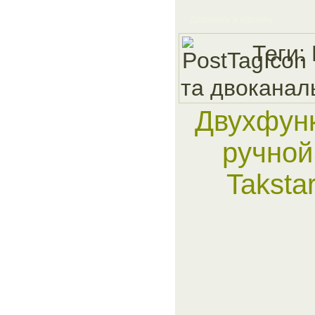
Добавить в корзину
Теги:
та двоканал
Двухфун
ручно
Takst