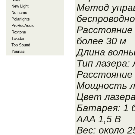
Метод упра
New Light
No name
беспроводно
Polarlights
ProRecAudio
Расстояние 
Roxtone
более 30 м
Takstar
Top Sound
Длина волны
Younasi
Тип лазера: 
Расстояние 
Мощность л
Цвет лазера
Батарея: 1
ААА 1,5 В
Вес: около 2