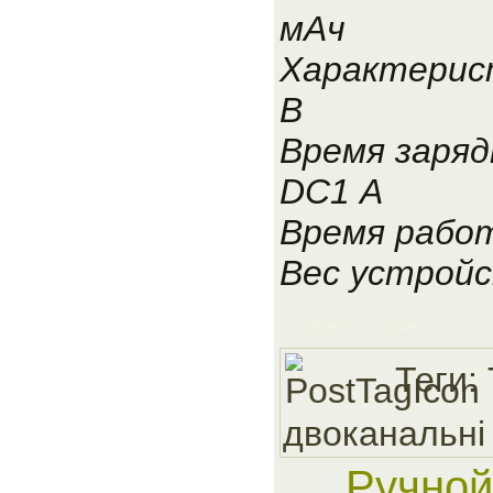
мАч
Характерист
В
Время зарядк
DC1 А
Время работ
Вес устройс
Добавить в корзину
Теги:
двоканальнi
Ручной