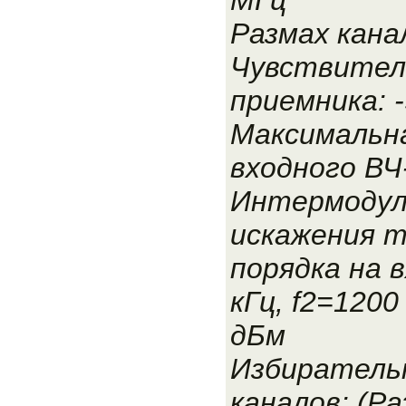
Размах канал
Чувствител
приемника: 
Максимальн
входного ВЧ
Интермодул
искажения 
порядка на в
кГц, f2=1200 
дБм
Избиратель
каналов: (Р