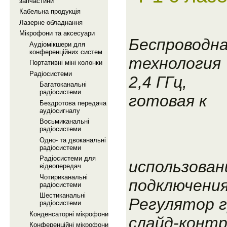
запчастини
Кабельна продукцiя
Лазерне обладнання
Мiкрофони та аксесуари
Беспроводн
Аудiомiкшери для
конференцiйних систем
технология
Портативнi мiнi колонки
Радiосистеми
2,4 ГГц,
Багатоканальнi
радiосистеми
готовая к
Бездротова передача
аудiосигналу
Восьмиканальнi
радiосистеми
Одно- та двоканальнi
радiосистеми
Радiосистеми для
использован
вiдеопередач
Чотириканальнi
подключени
радiосистеми
Шестиканальнi
Регулятор 
радiосистеми
Конденсаторнi мiкрофони
слайд-контр
Конференцiйнi мiкрофони