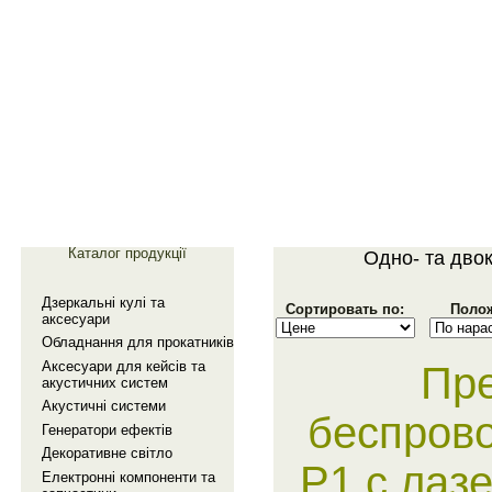
Главная
Галерея
Каталог продукції
Одно- та дво
Дзеркальнi кулi та
Сортировать по:
Полож
аксесуари
Обладнання для прокатникiв
Аксесуари для кейсiв та
Пр
акустичних систем
Акустичнi системи
беспрово
Генератори ефектiв
Декоративне свiтло
P1 с лаз
Електроннi компоненти та