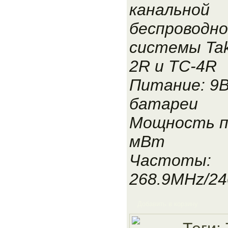
канальной
беспроводн
системы Tak
2R и TC-4R
Питание: 9
батареи
Мощность п
мВт
Частоты:
268.9MHz/24
Добавить в корзину