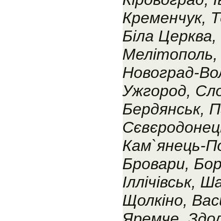
Кременчук, Т
Біла Церква,
Мелітополь, 
Новоград-Во
Ужгород, Сло
Бердянськ, П
Сєвєродонець
Кам`янець-По
Бровари, Бор
Іллічівськ, 
Щолкіно, Васи
Яремче, Здолб