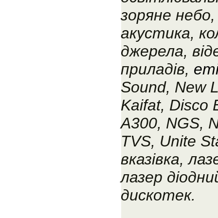
зоряне небо,
акустика, ко
джерела, від
приладів,
emi
Sound, New Li
Kaifat, Disco 
A300, NGS, 
TVS, Unite St
вказівка, ла
лазер діодни
дискотек.