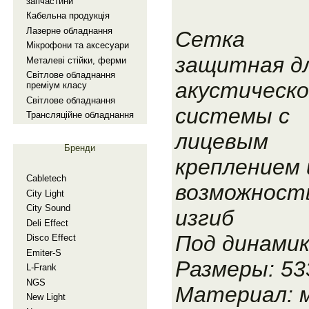
запчастини
Кабельна продукцiя
Лазерне обладнання
Сетка
Мiкрофони та аксесуари
защитная д
Металевi стiйки, ферми
Свiтлове обладнання
акустическ
премiум класу
Свiтлове обладнання
системы с
Трансляцiйне обладнання
лицевым
Бренди
креплением 
Cabletech
возможност
City Light
City Sound
изгиб
Deli Effect
Под динамик
Disco Effect
Emiter-S
Размеры: 53
L-Frank
NGS
Материал: 
New Light