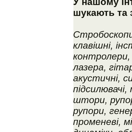
У нашому ін
шукають та 
Стробоскопи
клавішні, ін
контролери, 
лазера, гіта
акустичні, с
підсилювачі,
штори, рупо
рупори, гене
променеві, м