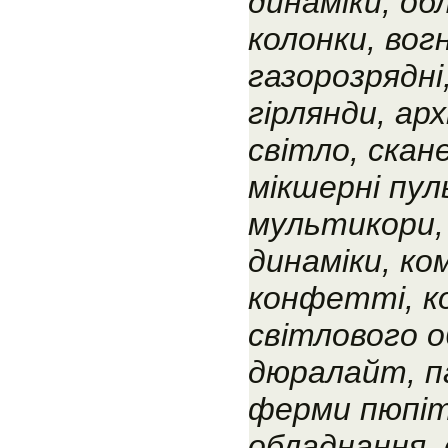
динаміки, об
колонки, вогн
газорозрядні,
гірлянди, ар
світло, скан
мікшерні пу
мультикори,
динаміки, ко
конфетті, ко
світлового о
дюралайт, п
ферми пюпіт
обладнання, 