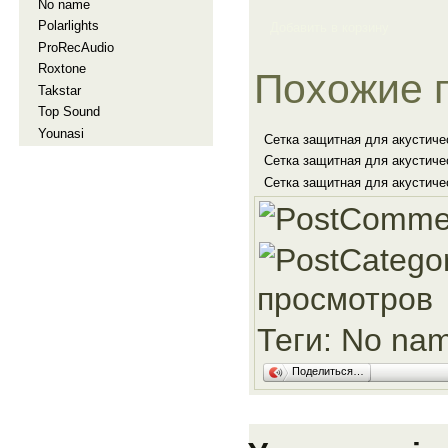
No name
Polarlights
Добавить в корзину
ProRecAudio
Roxtone
Похожие 
Takstar
Top Sound
Younasi
Сетка защитная для акустиче
Сетка защитная для акустиче
Сетка защитная для акустиче
просмотров
Теги:
No na
Поделиться…