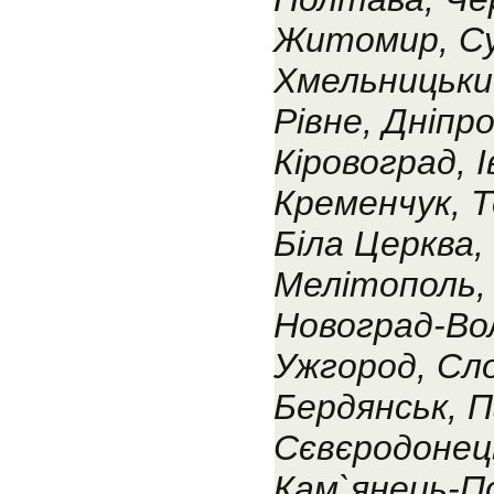
Житомир, С
Хмельницький
Рівне, Дніпр
Кіровоград, 
Кременчук, Т
Біла Церква,
Мелітополь, 
Новоград-Во
Ужгород, Сло
Бердянськ, П
Сєвєродонець
Кам`янець-По