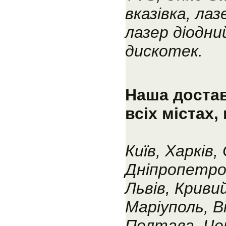
вказівка, ла
лазер діодни
дискотек.
Наша достав
всіх містах
Київ, Харків,
Дніпропетро
Львів, Кривий
Маріуполь, В
Полтава, Чер