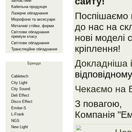
сайту!
запчастини
Кабельна продукцiя
Поспішаємо 
Лазерне обладнання
Мiкрофони та аксесуари
до нас на с
Металевi стiйки, ферми
Свiтлове обладнання
нові моделі 
премiум класу
Свiтлове обладнання
кріплення!
Трансляцiйне обладнання
Докладніша 
Бренди
відповідному
Cabletech
City Light
Чекаємо на 
City Sound
Deli Effect
З повагою,
Disco Effect
Emiter-S
Компанія "Ем
L-Frank
NGS
New Light