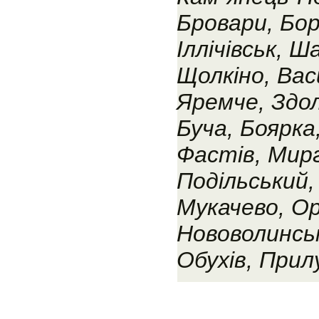
Бровари, Бор
Іллічівськ, 
Щолкіно, Васи
Яремче, Здолб
Буча, Боярка
Фастів, Мирг
Подільський,
Мукачево, Ор
Нововолинськ
Обухів, Прил