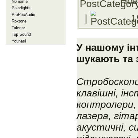
Нов
No name
Polarlights
ProRecAudio
|
1
Roxtone
Takstar
Top Sound
Younasi
У нашому ін
шукають та 
Стробоскопи
клавішні, ін
контролери, 
лазера, гіта
акустичні, с