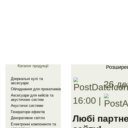
Главная
Галерея
Каталог продукції
Розширен
Дзеркальнi кулi та
26 де
аксесуари
Обладнання для прокатникiв
Аксесуари для кейсiв та
16:00 |
акустичних систем
Акустичнi системи
Генератори ефектiв
Любі партне
Декоративне свiтло
Електроннi компоненти та