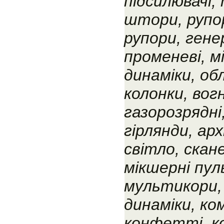
підсилювачі,
штори, рупо
рупори, гене
променеві, м
динаміки, об
колонки, вогн
газорозрядні,
гірлянди, ар
світло, скан
мікшерні пу
мультикори,
динаміки, ко
конфетті, ко