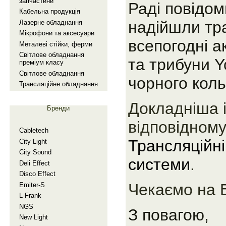
запчастини
Раді повідом
Кабельна продукцiя
надійшли тр
Лазерне обладнання
Мiкрофони та аксесуари
всепогодні а
Металевi стiйки, ферми
Свiтлове обладнання
та трибуни Y
премiум класу
Свiтлове обладнання
чорного коль
Трансляцiйне обладнання
Докладніша 
Бренди
відповідному
Cabletech
Трансляцiйнi
City Light
City Sound
системи
.
Deli Effect
Disco Effect
Чекаємо на 
Emiter-S
L-Frank
NGS
З повагою,
New Light