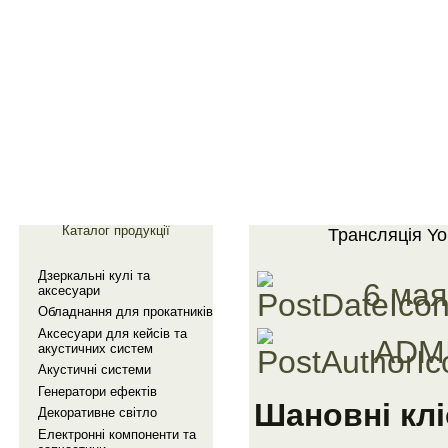
Главная
Галерея
Каталог продукції
Трансляцiя Yo
Дзеркальнi кулi та
6 мая,
аксесуари
Обладнання для прокатникiв
Аксесуари для кейсiв та
ADMI
акустичних систем
Акустичнi системи
Генератори ефектiв
Шановні клі
Декоративне свiтло
Електроннi компоненти та