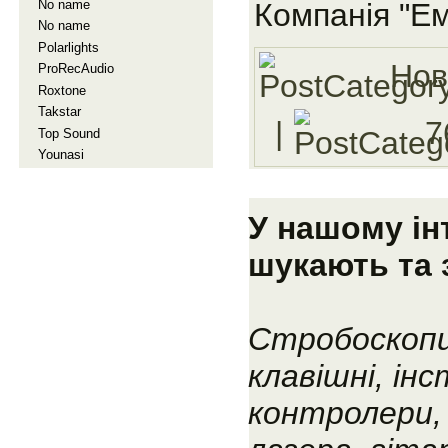
No name
Компанія "Ем
No name
Polarlights
Нов
ProRecAudio
Roxtone
Takstar
|
7
Top Sound
Younasi
У нашому ін
шукають та 
Стробоскопи
клавішні, ін
контролери, 