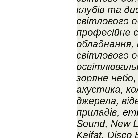
клубів та ди
світлового о
професійне 
обладнання,
світлового о
освітлюваль
зоряне небо,
акустика, ко
джерела, від
приладів,
emi
Sound, New Li
Kaifat, Disco 