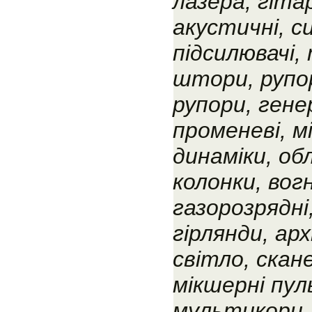
лазера, гіта
акустичні, с
підсилювачі,
штори, рупо
рупори, гене
променеві, м
динаміки, об
колонки, вогн
газорозрядні,
гірлянди, ар
світло, скан
мікшерні пу
мультикори,