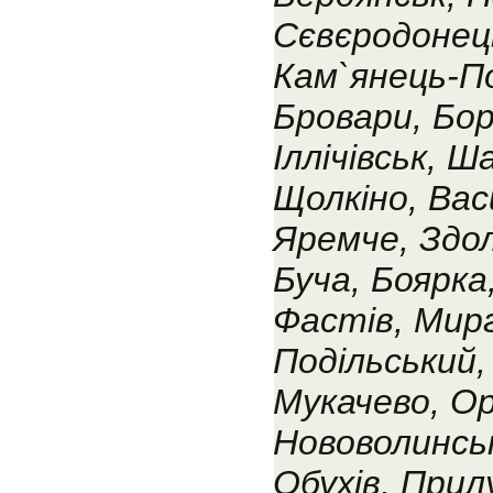
Сєвєродонець
Кам`янець-По
Бровари, Бор
Іллічівськ, 
Щолкіно, Васи
Яремче, Здолб
Буча, Боярка
Фастів, Мирг
Подільський,
Мукачево, Ор
Нововолинськ
Обухів, Прил