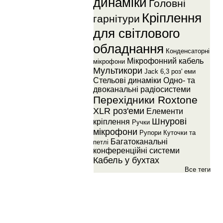
динамiки
Головнi
Крiплення
гарнiтури
для свiтлового
обладнання
Конденсаторнi
Мiкрофонний кабель
мiкрофони
Мультикори
Jack 6,3 роз' еми
Стельовi динамiки
Одно- та
двоканальнi радiосистеми
Перехiдники Roxtone
XLR роз'еми
Елементи
Шнуровi
крiплення
Ручки
мiкрофони
Рупори
Куточки та
Багатоканальнi
петлi
конференцiйнi системи
Кабель у бухтах
Все теги