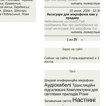
читать полностью
ськ, Кременчук,
ов`янськ, Бердянськ,
ьк, Шацьк, Шешори,
10 июня, 2026 - 12:30
ів-Подільський, Нова
Аксесуари для мікрофонів вже у
продажу
Надходження на склад! Раді
повідомити Вас про надходження на
склад аксесуарів для мікрофонів та...
читать полностью
1 из 29
››
Зараз на сайті
Сейчас на сайте
0 пользователей
и
3
гостя
.
Теги
Шнуровi конференцiйнi мiкрофони
Аудiокабелi
Трансляцiйнi
пiдсилювачi
Комплектуючi для
свiтлових приладiв
Рiзне
Настiннi
Заливальне свiтло