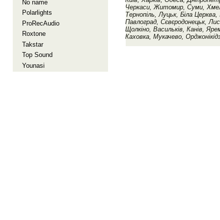
No name
Черкаси, Житомир, Суми, Хмель
Polarlights
Тернопіль, Луцьк, Біла Церква
Павлоград, Сєвєродонецьк, Лис
ProRecAudio
Щолкіно, Васильків, Канів, Яре
Roxtone
Каховка, Мукачево, Орджонікід
Takstar
Top Sound
Younasi