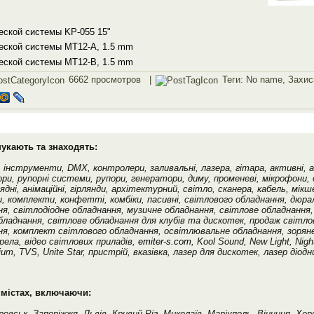
еской системы KP-055 15"
еской системы MT12-A, 1.5 mm
еской системы MT12-B, 1.5 mm
6662 просмотров |
Теги:
No name
,
Захисн
шукають та знаходять:
, інструменти, DMX, контролери, заливальні, лазера, гітара, активні, 
ори, рупорні системи, рупори, генератори, диму, променеві, мікрофони, 
рядні, анімаційні, гірлянди, архітектурний, світло, сканера, кабель, мік
, комплекти, конфетті, комбіки, пасивні, світлового обладнання, дюра
я, світлодіодне обладнання, музичне обладнання, світлове обладнання,
бладнання, світлове обладнання для клубів та дискотек, продаж світло
ня, комплект світлового обладнання, освітлювальне обладнання, зорян
рела, відео світлових приладів,
emiter-s.com
, Kool Sound, New Light, Night
m, TVS, Unite Star, пристрій, вказівка, лазер для дискотек, лазер діодн
 містах, включаючи:
ровськ, Запоріжжя, Львів, Кривий Ріг, Миколаїв, Маріуполь, Вінниця, Хер