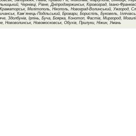
ницький, Чернівці, Рівне, Дніпродзержинськ, Кіровоград, Івано-Франків
, Краматорськ, Мелітополь, Нікополь, Новоград-Волинський, Ужгород, Сл
ичанськ, Кам`янець-Подільський, Бровари, Бориспіль, Буковель, Іллічівс
мче, Здолбунів, Ірпінь, Буча, Боярка, Конотоп, Фастів, Миргород, Могил
зе, Нововолинськ, Новомосковськ, Обухів, Прилуки, Ніжин, Умань