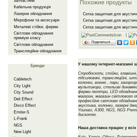
запчастини
Похожие продукты
Кабельна продукцiя
Лазерне обладнання
Сетка защитная для акустич
Мiкрофони та аксесуари
Сетка защитная для акустич
Металевi стiйки, ферми
Сетка защитная для акустич
Свiтлове обладнання
|
премiум класу
Поделиться…
Свiтлове обладнання
Трансляцiйне обладнання
У нашому інтернет-магазині 
Бренди
Стробоскопи, стійки, клавішні
підсилювачі, трансляційні, шт
Cabletech
колонки, вогню , пари, газороз
City Light
мультикори, стельові динаміки
ферми пюпітри, LED обладнанн
City Sound
магазин, магазин світлового о
Deli Effect
професійне світлове обладнан
Disco Effect
акустика, колонки, лазерні дже
Younasi, A300, NGS, NGS Premiu
Emiter-S
дискотек.
L-Frank
NGS
Наша доставка працює у всіх
New Light
Київ, Харків, Одеса, Дніпропет