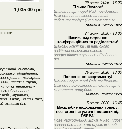
29 июля, 2026 - 16:00
Більше Roxtone!
1,035.00 грн
Шановні партнери! Раді повідомити
Вам про надходження на склад
кабельної продукції та металевих...
читать полностью
i сiтки
24 июля, 2026 - 13:00
Велике надходження
конференційних та радіосистем!
Шановні клієнти! На наш склад
надійшла величезна партія
професійного звукового обладнання
під...
читать полностью
акустичні, системи,
26 июня, 2026 - 13:00
динаміки, обладнання,
Поповнення асортименту!
шерні пульти, мегафони,
Шановні партнери! Раді повідомити
лайт, пастки, сцени,
Вам про надходження на склад партії
 купити, інтернет-
металевих струбцин -...
вого обладнання,
читать полностью
е небо, мурашки,
sun, Kaifat, Disco Effect,
15 июня, 2026 - 16:45
ий, колонки для
Масштабне надходження товару:
всепогодні акустичні новинки від
DSPPA!
Нове надходження! Друзі, у нас чудові
новини для тих, хто шукає якісний
звук для вулиці, літніх...
сон, Полтава, Чернігів,