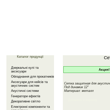
Главная
Галерея
Каталог продукції
Се
Дзеркальнi кулi та
Акция!
аксесуари
Обладнання для прокатникiв
Аксесуари для кейсiв та
Сетка защитная для акусти
акустичних систем
Под динамик 12"
Материал: металл
Акустичнi системи
Генератори ефектiв
Добавить в корзину
Декоративне свiтло
Електроннi компоненти та