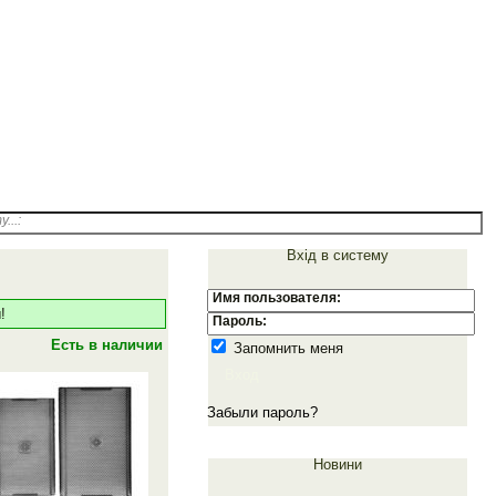
м.Одеса
info@emiter-s.com
Роздрібний відділ:
(098)059-08-49
...:
Вхід в систему
Имя пользователя:
!
Пароль:
Есть в наличии
Запомнить меня
Вход
Забыли пароль?
Новини