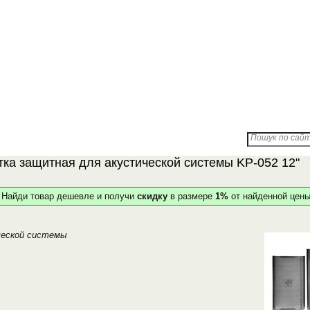
Доставка
Партнерам
Про компанію
Пошук по сайту
тка защитная для акустической системы KP-052 12"
Найди товар дешевле и получи
скидку
в размере
1%
от найденной цены
ческой системы